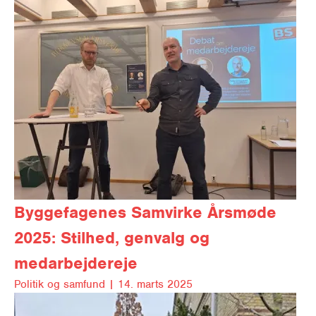
Byggefagenes Samvirke
Årsmøde
2025: Stilhed, genvalg og
medarbejdereje
Politik og samfund |
14. marts 2025