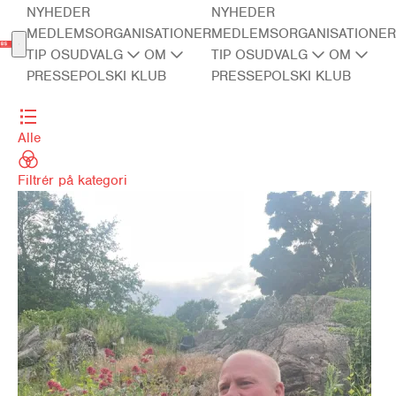
NYHEDER
NYHEDER
MEDLEMSORGANISATIONER
MEDLEMSORGANISATIONER
TIP OS
UDVALG
OM
TIP OS
UDVALG
OM
PRESSE
POLSKI KLUB
PRESSE
POLSKI KLUB
Alle
Filtrér på kategori