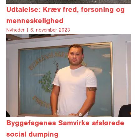
Udtalelse: Kræv fred, forsoning og
menneskelighed
Nyheder |
6. november 2023
Byggefagenes Samvirke afslørede
social dumping