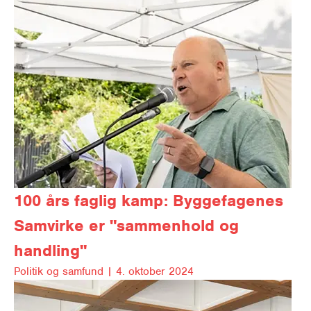
100 års faglig kamp:
Byggefagenes
Samvirke er "sammenhold og
handling"
Politik og samfund |
4. oktober 2024