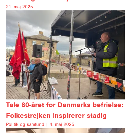
21. maj 2025
Tale
80-året for Danmarks befrielse:
Folkestrejken inspirerer stadig
Politik og samfund |
4. maj 2025