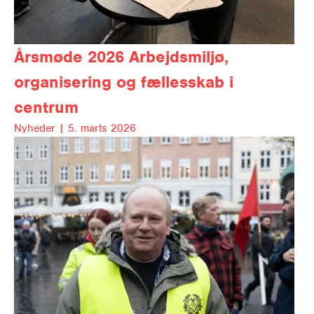
Årsmøde 2026
Arbejdsmiljø,
organisering og fællesskab i
centrum
Nyheder |
5. marts 2026