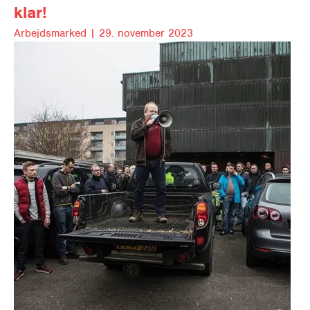
klar!
Arbejds­mar­ked |
29. november 2023