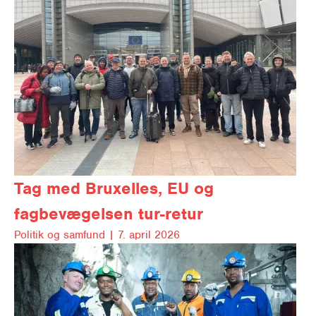
Tag med
Bruxelles, EU og
fagbevægelsen tur-retur
Politik og samfund |
7. april 2026