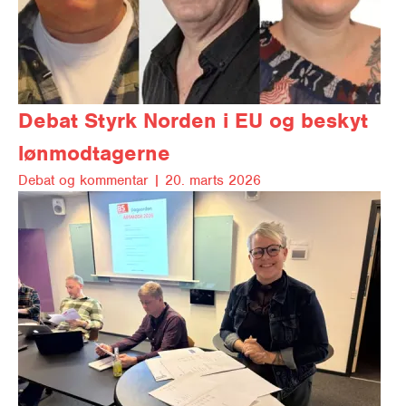
Debat
Styrk Norden i EU og beskyt
lønmodtagerne
Debat og kom­men­tar |
20. marts 2026