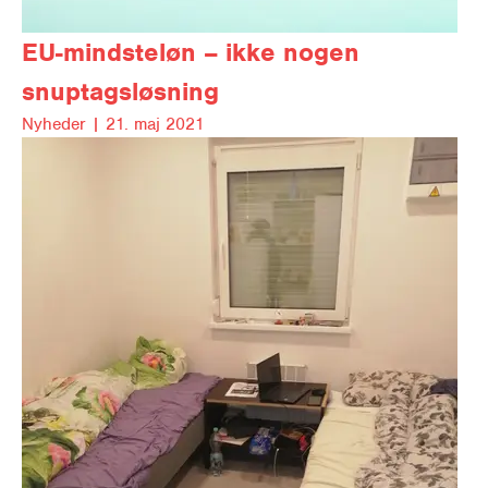
EU-mindsteløn – ikke nogen
snuptagsløsning
Nyheder |
21. maj 2021