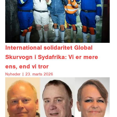
International solidaritet
Global
Skurvogn i Sydafrika: Vi er mere
ens, end vi tror
Nyheder |
23. marts 2026