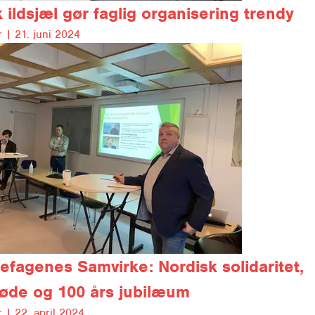
 ildsjæl gør faglig organisering trendy
 |
21. juni 2024
efagenes Samvirke: Nordisk solidaritet,
øde og 100 års jubilæum
 |
22. april 2024