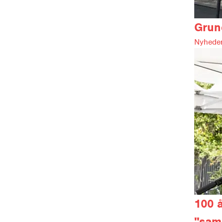
Grun
Nyheder
100 å
"sam