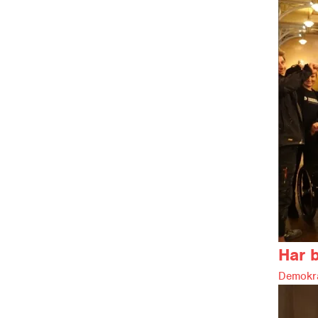
Har 
Demokra