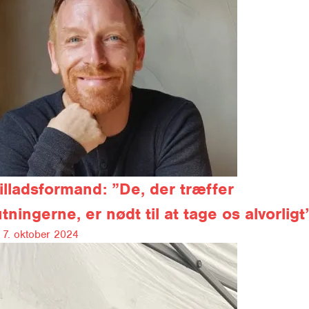
illadsformand:
”De, der træffer
tningerne, er nødt til at tage os alvorligt
7. oktober 2024