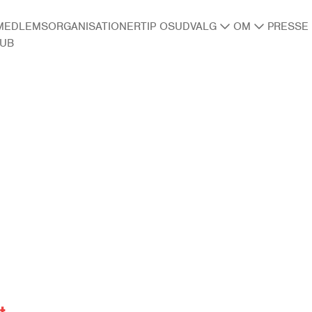
MEDLEMSORGANISATIONER
TIP OS
UDVALG
OM
PRESSE
LUB
t