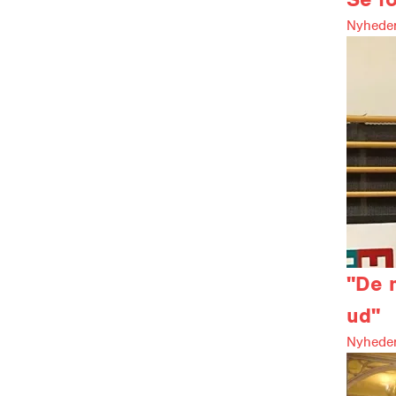
Nyheder
"De m
ud"
Nyheder