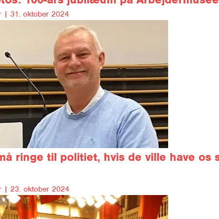
 |
31. oktober 2024
å ringe til politiet, hvis de ville have os 
 |
23. oktober 2024