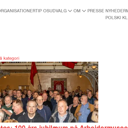
RGANISATIONER
TIP OS
UDVALG
OM
PRESSE
NYHEDER
POLSKI K
på kategori
tos:
100-års jubilæum på Arbejdermusee