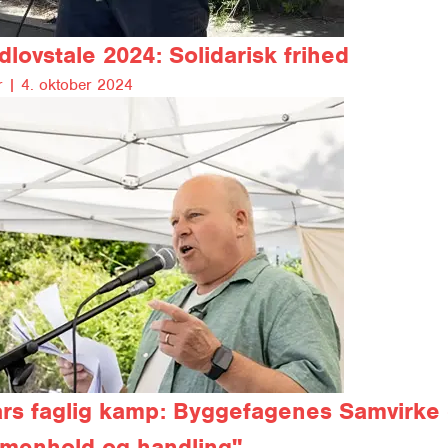
dlovstale 2024:
Solidarisk frihed
 |
4. oktober 2024
rs faglig kamp:
Byggefagenes Samvirke 
menhold og handling"